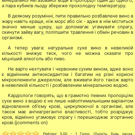
мінеральної негазованої води в пропорції один до одного,
а пара кубиків льоду збереже прохолодну температуру.
В деякому розумінні, пити правильно розбавлене вино в
жару навіть краще, ніж морс або сік - адже в нім міститься
значно менше цукру, що допомагає угамувати спрагу,
скинути зайву вагу, поліпшити травлення і обмін речовин в
організмі.
А тепер увага: натуральне сухе вино в невеликій
кількості знижує тиск, чого не можна сказати про
міцніший алкоголь або пиво.
Не варто нехтувати і червоним сухим вином, адже воно
є відмінним антиоксидантом і багатим на різні корисні
мікроелементи джерелом, але вживати його також варто
в невеликій кількості і розбавленим мінеральною водою.
Кардіологи говорять, що в грамотно певних пропорціях
сухе вино з водою є не лише найоптимальнішим варіантом
відновлення об'єму крові, циркулюючої в організмі, але
також має антиагрегантні властивості, тобто розріджує
кров, відмінно угамовує спрагу і перешкоджає згортанню
крові.{jcomments on}
Рейтинг 5.00 - 1 Голос (Оцініть, будь ласка,