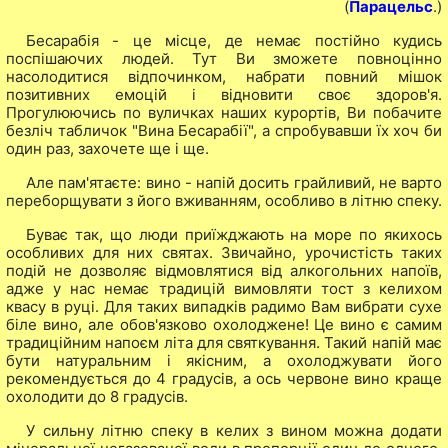
(
Парацельс
.)
Бесарабія - це місце, де немає постійно кудись
поспішаючих людей. Тут Ви зможете повноцінно
насолодитися відпочинком, набрати повний мішок
позитивних емоцій і відновити своє здоров'я.
Прогулюючись по вуличках наших курортів, Ви побачите
безліч табличок "Вина Бесарабії", а спробувавши їх хоч би
один раз, захочете ще і ще.
Але пам'ятаєте: вино - напій досить грайливий, не варто
переборщувати з його вживанням, особливо в літню спеку.
Буває так, що люди приїжджають на море по якихось
особливих для них святах. Звичайно, урочистість таких
подій не дозволяє відмовлятися від алкогольних напоїв,
адже у нас немає традицій вимовляти тост з келихом
квасу в руці. Для таких випадків радимо Вам вибрати сухе
біле вино, але обов'язково охолоджене! Це вино є самим
традиційним напоєм літа для святкування. Такий напій має
бути натуральним і якісним, а охолоджувати його
рекомендується до 4 градусів, а ось червоне вино краще
охолодити до 8 градусів.
У сильну літню спеку в келих з вином можна додати