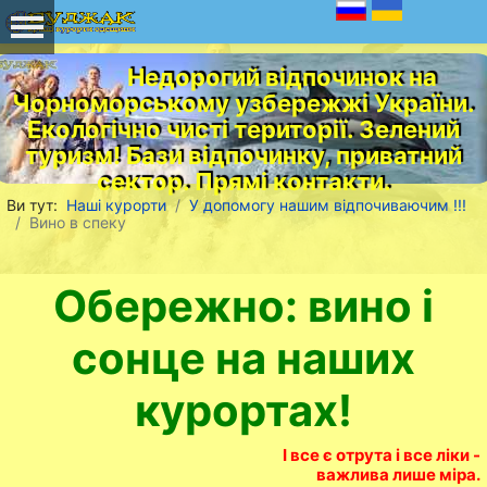
Недорогий відпочинок на
Чорноморському узбережжі України.
Екологічно чисті території. Зелений
туризм! Бази відпочинку, приватний
сектор. Прямі контакти.
Ви тут:
Наші курорти
У допомогу нашим відпочиваючим !!!
Вино в спеку
Обережно: вино і
сонце на наших
курортах!
І все є отрута і все ліки -
важлива лише міра.