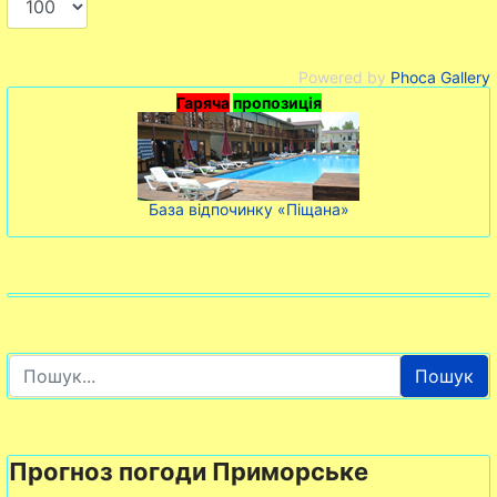
Powered by
Phoca Gallery
Гаряча
пропозиція
База відпочинку «Піщана»
Пошук
Прогноз погоди Приморське