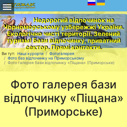
Недорогий відпочинок на
Чорноморському узбережжі України.
Екологічно чисті території. Зелений
туризм! Бази відпочинку, приватний
сектор. Прямі контакти.
Ви тут:
Наші курорти
Фотогалерея
Фото баз відпочинку на Приморському
Фото галерея бази відпочинку «Піщана» (Приморське)
Фото галерея бази
відпочинку «Піщана»
(Приморське)