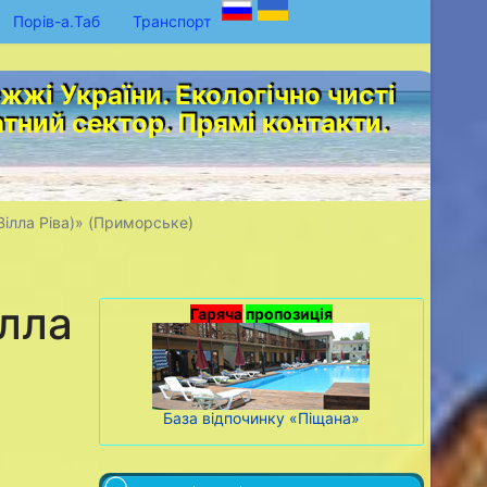
Порів-а.Таб
Транспорт
жі України. Екологічно чисті
атний сектор. Прямі контакти.
(Вілла Ріва)» (Приморське)
ілла
Гаряча
пропозиція
База відпочинку «Піщана»