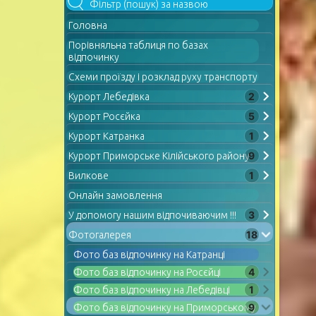
Головна
Порівняльна таблиця по базах
відпочинку
Схеми проїзду і розклад руху транспорту
2
Курорт Лебедівка
5
Курорт Росєйка
1
Курорт Катранка
9
Курорт Приморське Кілійського району
1
Вилкове
Онлайн замовлення
3
У допомогу нашим відпочиваючим !!!
18
Фотогалерея
Фото баз відпочинку на Катранці
4
Фото баз відпочинку на Росєйці
1
Фото баз відпочинку на Лебедівці
9
Фото баз відпочинку на Приморському