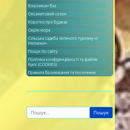
Власникам баз
Оксамитовий сезон
Коротко про Буджак
Окрім моря
Сільська садиба зеленого туризму «У
Меланки»
Пошук по сайту
Політика конфіденційності та файлів
Кукіс (COOKIES)
Правила бронювання та поселення
Пошук