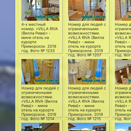
4-х местный
Номер для людей с
Номер д
номер. «VILLA RIVA
ограниченными
ограни
(Вилла Рива)» -
возможностями.
возможн
мини отель на
«VILLA RIVA (Вилла
«VILLA R
курорте
Рива)» - мини
Рива)» 
Приморское. 2019
отель на курорте
отель н
год. Фото № 1233
Приморское. 2019
Приморс
год. Фото № 1207
год. Фо
Номер для людей с
Номер для людей с
Номер д
ограниченными
ограниченными
ограни
возможностями.
возможностями.
возможн
«VILLA RIVA (Вилла
«VILLA RIVA (Вилла
«VILLA R
Рива)» - мини
Рива)» - мини
Рива)» 
отель на курорте
отель на курорте
отель н
Приморское. 2019
Приморское. 2019
Приморс
год. Фото № 1214
год. Фото № 1215
год. Фо