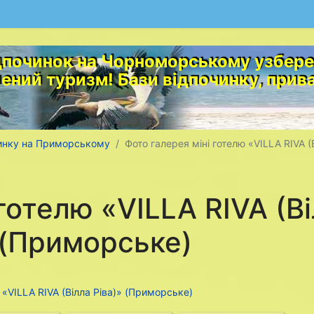
починок на Чорноморському узбереж
лений туризм! Бази відпочинку, прив
чинку на Приморському
Фото галерея міні готелю «VILLA RIVA 
готелю «VILLA RIVA (В
 (Приморське)
 «VILLA RIVA (Вілла Ріва)» (Приморське)