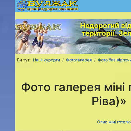
Недорогий від
території. Зе
Ви тут:
Наші курорти
Фотогалерея
Фото баз відпо
Фото галерея міні 
Ріва)»
Опис міні готелю