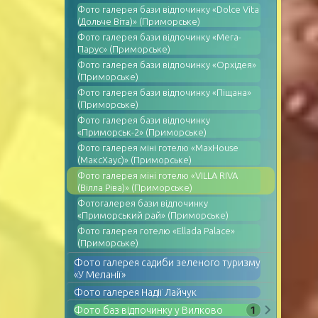
Фото галерея бази відпочинку «Dolce Vita
(Дольче Віта)» (Приморське)
Фото галерея бази відпочинку «Мега-
Парус» (Приморське)
Фото галерея бази відпочинку «Орхідея»
(Приморське)
Фото галерея бази відпочинку «Піщана»
(Приморське)
Фото галерея бази відпочинку
«Приморськ-2» (Приморське)
Фото галерея міні готелю «MaxHouse
(МаксХаус)» (Приморське)
Фото галерея міні готелю «VILLA RIVA
(Вілла Ріва)» (Приморське)
Фотогалерея бази відпочинку
«Приморський рай» (Приморське)
Фото галерея готелю «Ellada Palace»
(Приморське)
Фото галерея садиби зеленого туризму
«У Меланії»
Фото галерея Надії Лайчук
1
Фото баз відпочинку у Вилково