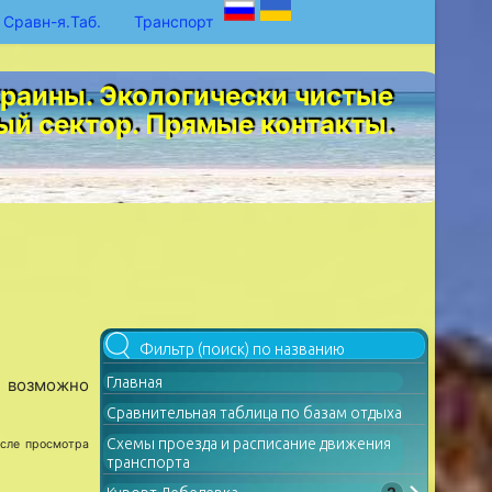
Сравн-я.Таб.
Транспорт
раины. Экологически чистые
ый сектор. Прямые контакты.
Главная
 возможно
Сравнительная таблица по базам отдыха
Схемы проезда и расписание движения
осле просмотра
транспорта