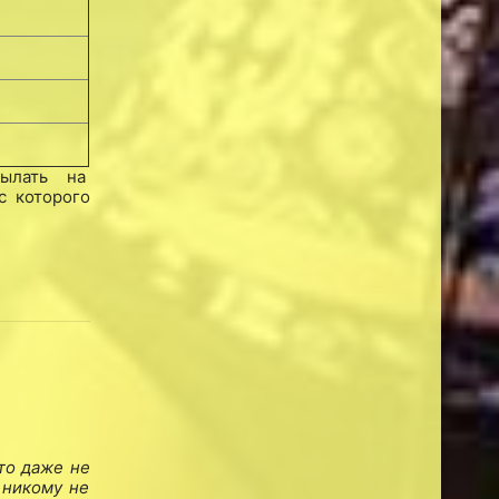
сылать на
с которого
то даже не
 никому не