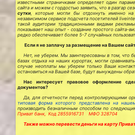
известными страничками определяет один парам
сайта и можем с гордостью заявить, что в разгар с
сутки
, которые могли бы отдохнуть именно на
независимом сервисе подсчета посетителей
liveint
такой аудитории традиционными видами рекламы 
показывает наш опыт - создание простого сайта-ви
редко обеспечивает более 5-7 случайных пользоват
Если я не заплачу за размещение на Вашем сай
Нет, не уберем. Мы заинтересованы в том, что
базах отдыха на наших курортах, могли сравниват
случае неоплаты мы уберем только Ваши контакт
остановиться на Вашей базе, будут вынуждены обрат
Нас интересует правовое оформление сде
документов?
Да, для отчетности перед контролирующими орг
типовая форма которого представлена на наше
производить безналичным способом по следующи
Приват банк,
Код 2855916731
МФО 328704
Также можно перевести деньги на карту Прива