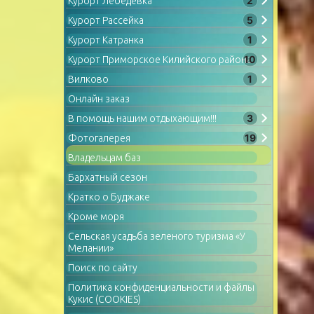
2
Курорт Лебедевка
5
Курорт Рассейка
1
Курорт Катранка
10
Курорт Приморское Килийского района
1
Вилково
Онлайн заказ
3
В помощь нашим отдыхающим!!!
19
Фотогалерея
Владельцам баз
Бархатный сезон
Кратко о Буджаке
Кроме моря
Сельская усадьба зеленого туризма «У
Мелании»
Поиск по сайту
Политика конфиденциальности и файлы
Кукис (COOKIES)