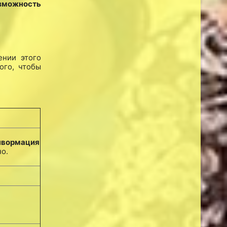
озможность
ении этого
ого, чтобы
нвормация
о.