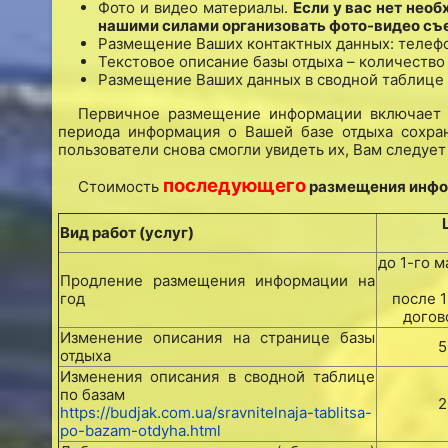
Фото и видео материалы.
Если у вас нет нео
нашими силами организовать фото-видео съе
Размещение Ваших контактных данных: телефон, 
Текстовое описание базы отдыха – количество
Размещение Ваших данных в сводной таблице 
Первичное размещение информации включает п
периода информация о Вашей базе отдыха сохра
пользователи снова смогли увидеть их, Вам следуе
последующего
Стоимость
размещения инфор
Вид работ (услуг)
до 1-го м
Продление размещения информации на
год
после 1
догов
Изменение описания на странице базы
5
отдыха
Изменения описания в сводной таблице
по базам
2
https://budjak.com.ua/sravnitelnaja-tablitsa-
po-bazam-otdyha.html