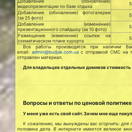
Добавление (обновление)
5
видеопрезентации по базе отдыха
Добавление (обновление) фотогалереи
5
(за 25 фото)
Добавление (изменение)
5
презентационного слайдшоу (за 10 фото)
Размещение (изменение) ссылки на
5
схематическом плане курорта
Все работы производятся при наличии 
email:
admin@budjak.com.ua
с отправкой СМС на те
отправлен материал.
Для владельцев отдельных домиков стоимость
Вопросы и ответы по ценовой политике
У меня уже есть свой сайт. Зачем мне еще поку
К сожалению, мы вынуждены вас огорчить: для 
половина дела. В интернете имеется великое мн