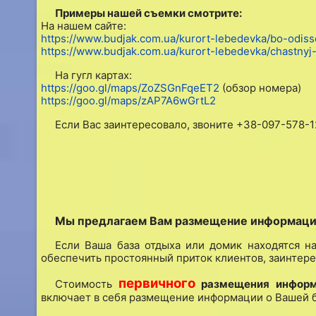
Примеры нашей съемки смотрите:
На нашем сайте:
https://www.budjak.com.ua/kurort-lebedevka/bo-odiss
https://www.budjak.com.ua/kurort-lebedevka/chastny
На гугл картах:
https://goo.gl/maps/ZoZSGnFqeET2
(обзор номера)
https://goo.gl/maps/zAP7A6wGrtL2
Если Вас заинтересовало, звоните +38-097-578-1
Мы предлагаем Вам размещение информации 
Если Ваша база отдыха или домик находятся на
обеспечить простоянный приток клиентов, заинтере
первичного
Стоимость
размещения информа
включает в себя размещение информации о Вашей б