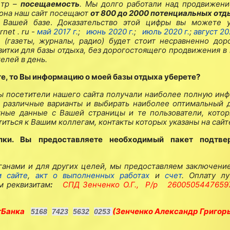
етр –
посещаемость
. Мы долго работали над продвижен
езона наш сайт посещают
от 800 до 2000 потенциальных от
 Вашей базе
.
Доказательство этой цифры вы можете у
ernet
.
ru
-
май 2017 г.
;
июнь 2020 г.
;
июль 2020 г.
;
август 20
(газеты, журналы, радио) будет стоит несравненно дор
зитки для базы отдыха, без дорогостоящего продвижения в 
елей в день.
те, то Вы информацию о моей базы отдыха уберете?
 бы посетители нашего сайта получали наиболее полную ин
ь различные варианты и выбирать наиболее оптимальный д
ные данные с Вашей страницы и те пользователи, котор
иться к Вашим коллегам, контакты которых указаны на сайт
лки. Вы предоставляете необходимый пакет подтв
анами и для других целей, мы предоставляем заключение
м сайте
,
акт о выполненных работах
и
счет
. Оплату л
м реквизитам
:
СПД Зенченко О.Г.,
Р/р
260050544765
тБанка
(Зенченко Александр Григор
5168
7423
5632
0253