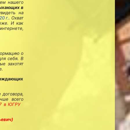
ием нашего
дыхающих в
видеть на
20 г.
.
Охват
оже. И как
интернете,
формацию о
ля себя. В
ые захотят
е.
ерждающих
 договора,
учше всего
97 в ЮГРУ
ьевич)