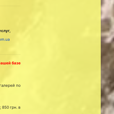
услуг,
om.ua
Вашей базе
огалерей по
 850 грн. в