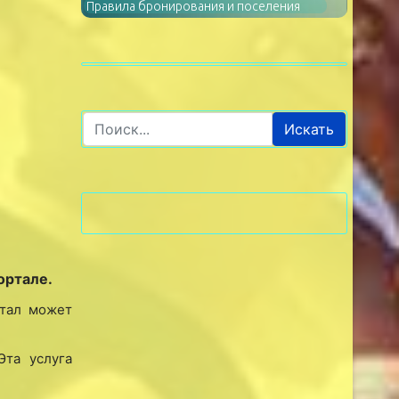
Правила бронирования и поселения
Искать
ортале.
ртал может
 Эта услуга