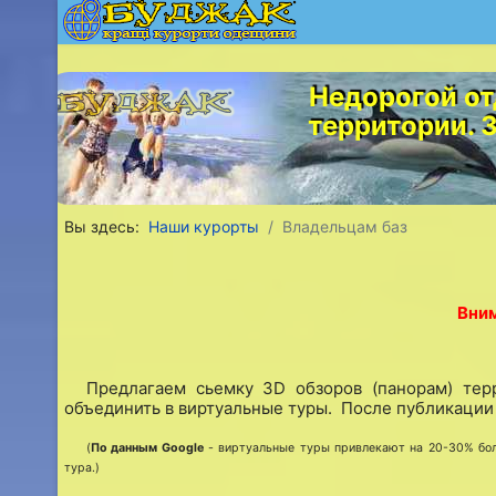
Недорогой от
территории. 
Вы здесь:
Наши курорты
Владельцам баз
Вним
Предлагаем сьемку 3D обзоров (панорам) те
объединить в виртуальные туры. После публикации 
(
По данным Google
- виртуальные туры привлекают на 20-30% бол
тура.)