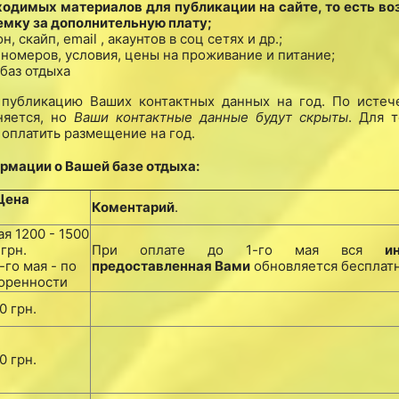
бходимых материалов для публикации на сайте, то есть в
мку за дополнительную плату;
скайп, email , акаунтов в соц сетях и др.;
 номеров, условия, цены на проживание и питание;
баз отдыха
убликацию Ваших контактных данных на год. По истеч
няется, но
Ваши контактные данные будут скрыты
. Для т
т оплатить размещение на год.
мации о Вашей базе отдыха:
Цена
Коментарий
.
ая 1200 - 1500
грн.
При оплате до 1-го мая вся
и
-го мая - по
предоставленная Вами
обновляется бесплатн
оренности
0 грн.
0 грн.