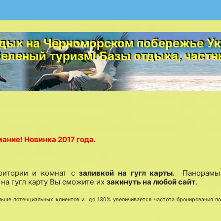
дых на Черноморском побережье Ук
Зеленый туризм! Базы отдыха, частн
ание! Новинка 2017 года.
рритории и комнат с
заливкой на гугл карты.
Панорамы
на гугл карту Вы сможите их
закинуть на любой сайт
.
ьше потенциальных клиентов и до 130% увеличивается частота бронирования п