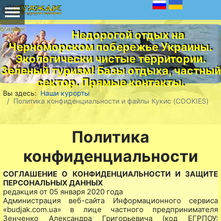
Недорогой отдых на
Черноморском побережье Украины.
Экологически чистые территории.
Зеленый туризм! Базы отдыха, частный
сектор. Прямые контакты.
Вы здесь:
Наши курорты
Политика конфиденциальности и файлы Кукис (COOKIES)
Политика
конфиденциальности
СОГЛАШЕНИЕ О КОНФИДЕНЦИАЛЬНОСТИ И ЗАЩИТЕ
ПЕРСОНАЛЬНЫХ ДАННЫХ
редакция от 05 января 2020 года
Администрация веб-сайта Информационного сервиса
«budjak.com.ua» в лице частного предпринимателя
Зенченко Александра Григорьевича (код ЕГРПОУ: