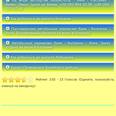
На море автобусом «Борисполь - Киев - Рассейка -
Киев». Заказ туров из Киева. +38-093-984-32-08, +38-098-
013-67-48
Как добраться до курорта Катранка
Пассажирские автобусные перевозки Киев - Катранка -
Киев. Бронирование билетов на море в Катранку.
Автобусные перевозки Киев - Катранка - Киев. Заказ
отдыха на море в Катранке.
Как добраться до курорта Лебедевка
Курорт Приморское Килийского района
Рейтинг 3.65 - 23 Голосов (Оцените, пожалуйста,
кликнув на звездочку)