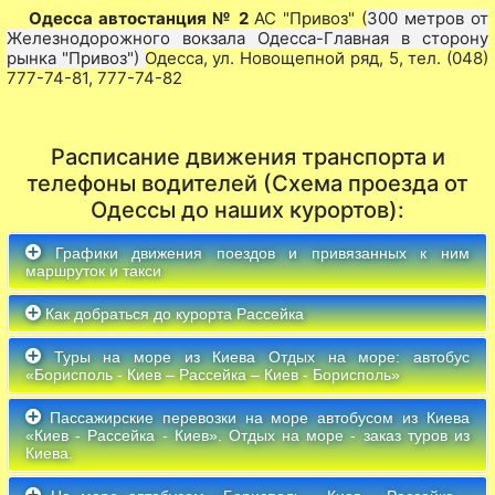
Одесса автостанция № 2
АС "Привоз" (
300 метров от
Железнодорожного вокзала Одесса-Главная в сторону
рынка "Привоз")
Одесса, ул. Новощепной ряд, 5, тел. (048)
777-74-81, 777-74-82
Расписание движения транспорта и
телефоны водителей (Схема проезда от
Одессы до наших курортов):
Графики движения поездов и привязанных к ним
маршруток и такси
Как добраться до курорта Рассейка
Туры на море из Киева Отдых на море: автобус
«Борисполь - Киев – Рассейка – Киев - Борисполь»
Пассажирские перевозки на море автобусом из Киева
«Киев - Рассейка - Киев». Отдых на море - заказ туров из
Киева.