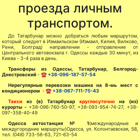
проезда личным
транспортом.
До Татарбунар можно добраться любым маршрутом,
который следует в Измаильском (Измаил, Килия, Вилково,
Рени, Болград) направлении - отправление от
Центрального автовокзала г. Одессы каждые 30 минут, из
Киева - 3-4 раза в день.
Трансферы из Одессы, Татарбунар, Белгород-
Днестровский
-
☎ +38-096-187-57-54
Нерегулярные перевозки машина на 8-мь мест с
кондиционером
-
☎ +38-067-711-75-43
Такси
из (в) Татарбунар
круглосуточно
на (из)
курорты -
+38-096-760-50-97, +38-093-954-74-27, +38-
097-358-40-49
Одесса автостанция № 1
(международные и
междугородние маршруты)Одесса, ул. Колонтаевская, 58,
тел. (048) 733-56-63, 721-63-54